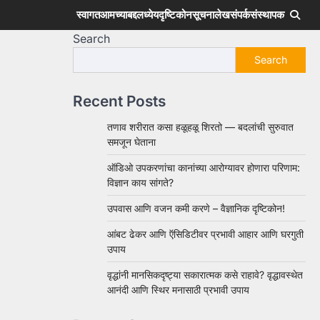
स्वागत
आमच्याबद्दल
ध्येय
दृष्टिकोन
सूचना
लेख
संपर्क
संस्थापक
Search
Search
Recent Posts
तणाव शरीरात कसा हळूहळू शिरतो — बदलांची सुरुवात
समजून घेताना
ऑडिओ उपकरणांचा कानांच्या आरोग्यावर होणारा परिणाम:
विज्ञान काय सांगते?
उपवास आणि वजन कमी करणे – वैज्ञानिक दृष्टिकोन!
आंबट ढेकर आणि ऍसिडिटीवर प्रभावी आहार आणि घरगुती
उपाय
वृद्धांनी मानसिकदृष्ट्या सकारात्मक कसे राहावे? वृद्धावस्थेत
आनंदी आणि स्थिर मनासाठी प्रभावी उपाय