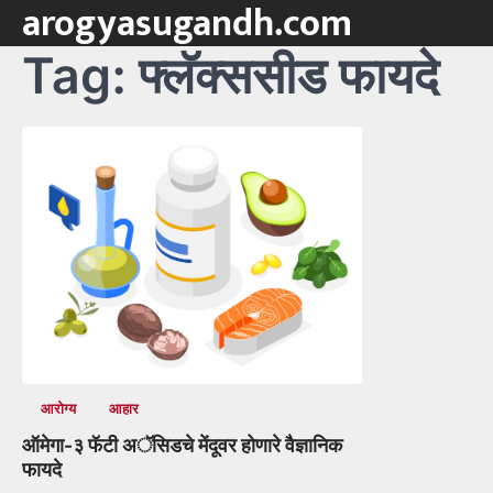
arogyasugandh.com
Skip
to
Tag:
फ्लॅक्ससीड फायदे
content
आरोग्य
आहार
ऑमेगा-३ फॅटी अॅसिडचे मेंदूवर होणारे वैज्ञानिक
फायदे