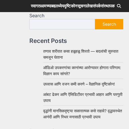
स्वागत
आमच्याबद्दल
ध्येय
दृष्टिकोन
सूचना
लेख
संपर्क
संस्थापक
Search
Search
Recent Posts
तणाव शरीरात कसा हळूहळू शिरतो — बदलांची सुरुवात
समजून घेताना
ऑडिओ उपकरणांचा कानांच्या आरोग्यावर होणारा परिणाम:
विज्ञान काय सांगते?
उपवास आणि वजन कमी करणे – वैज्ञानिक दृष्टिकोन!
आंबट ढेकर आणि ऍसिडिटीवर प्रभावी आहार आणि घरगुती
उपाय
वृद्धांनी मानसिकदृष्ट्या सकारात्मक कसे राहावे? वृद्धावस्थेत
आनंदी आणि स्थिर मनासाठी प्रभावी उपाय