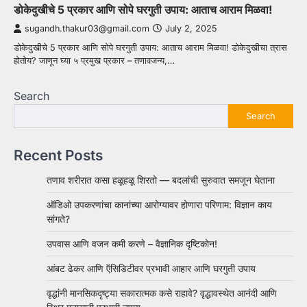
डोकेदुखीचे 5 प्रकार आणि सोपे घरगुती उपाय: आताच आराम मिळवा!
sugandh.thakur03@gmail.com
July 2, 2025
डोकेदुखीचे 5 प्रकार आणि सोपे घरगुती उपाय: आताच आराम मिळवा! डोकेदुखीचा त्रास
होतोय? जाणून घ्या ५ प्रमुख प्रकार – तणावजन्य,…
Search
Search
Recent Posts
तणाव शरीरात कसा हळूहळू शिरतो — बदलांची सुरुवात समजून घेताना
ऑडिओ उपकरणांचा कानांच्या आरोग्यावर होणारा परिणाम: विज्ञान काय
सांगते?
उपवास आणि वजन कमी करणे – वैज्ञानिक दृष्टिकोन!
आंबट ढेकर आणि ऍसिडिटीवर प्रभावी आहार आणि घरगुती उपाय
वृद्धांनी मानसिकदृष्ट्या सकारात्मक कसे राहावे? वृद्धावस्थेत आनंदी आणि