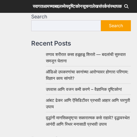
स्वागत
आमच्याबद्दल
ध्येय
दृष्टिकोन
सूचना
लेख
संपर्क
संस्थापक
Search
Search
Recent Posts
तणाव शरीरात कसा हळूहळू शिरतो — बदलांची सुरुवात
समजून घेताना
ऑडिओ उपकरणांचा कानांच्या आरोग्यावर होणारा परिणाम:
विज्ञान काय सांगते?
उपवास आणि वजन कमी करणे – वैज्ञानिक दृष्टिकोन!
आंबट ढेकर आणि ऍसिडिटीवर प्रभावी आहार आणि घरगुती
उपाय
वृद्धांनी मानसिकदृष्ट्या सकारात्मक कसे राहावे? वृद्धावस्थेत
आनंदी आणि स्थिर मनासाठी प्रभावी उपाय