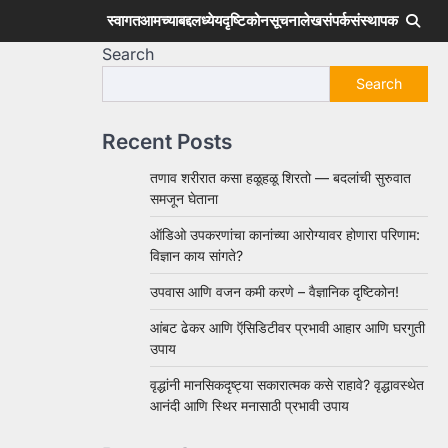
स्वागत
आमच्याबद्दल
ध्येय
दृष्टिकोन
सूचना
लेख
संपर्क
संस्थापक
Search
Search
Recent Posts
तणाव शरीरात कसा हळूहळू शिरतो — बदलांची सुरुवात
समजून घेताना
ऑडिओ उपकरणांचा कानांच्या आरोग्यावर होणारा परिणाम:
विज्ञान काय सांगते?
उपवास आणि वजन कमी करणे – वैज्ञानिक दृष्टिकोन!
आंबट ढेकर आणि ऍसिडिटीवर प्रभावी आहार आणि घरगुती
उपाय
वृद्धांनी मानसिकदृष्ट्या सकारात्मक कसे राहावे? वृद्धावस्थेत
आनंदी आणि स्थिर मनासाठी प्रभावी उपाय