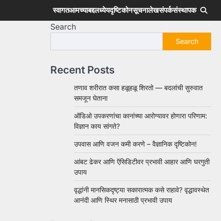
स्वागत
आमच्याबद्दल
ध्येय
दृष्टिकोन
सूचना
लेख
संपर्क
संस्थापक
Search
Search
Recent Posts
तणाव शरीरात कसा हळूहळू शिरतो — बदलांची सुरुवात
समजून घेताना
ऑडिओ उपकरणांचा कानांच्या आरोग्यावर होणारा परिणाम:
विज्ञान काय सांगते?
उपवास आणि वजन कमी करणे – वैज्ञानिक दृष्टिकोन!
आंबट ढेकर आणि ऍसिडिटीवर प्रभावी आहार आणि घरगुती
उपाय
वृद्धांनी मानसिकदृष्ट्या सकारात्मक कसे राहावे? वृद्धावस्थेत
आनंदी आणि स्थिर मनासाठी प्रभावी उपाय