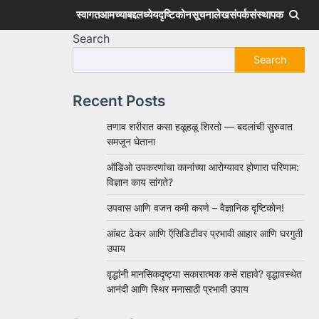
स्वागत
आमच्याबद्दल
ध्येय
दृष्टिकोन
सूचना
लेख
संपर्क
संस्थापक
Search
Search
Recent Posts
तणाव शरीरात कसा हळूहळू शिरतो — बदलांची सुरुवात
समजून घेताना
ऑडिओ उपकरणांचा कानांच्या आरोग्यावर होणारा परिणाम:
विज्ञान काय सांगते?
उपवास आणि वजन कमी करणे – वैज्ञानिक दृष्टिकोन!
आंबट ढेकर आणि ऍसिडिटीवर प्रभावी आहार आणि घरगुती
उपाय
वृद्धांनी मानसिकदृष्ट्या सकारात्मक कसे राहावे? वृद्धावस्थेत
आनंदी आणि स्थिर मनासाठी प्रभावी उपाय