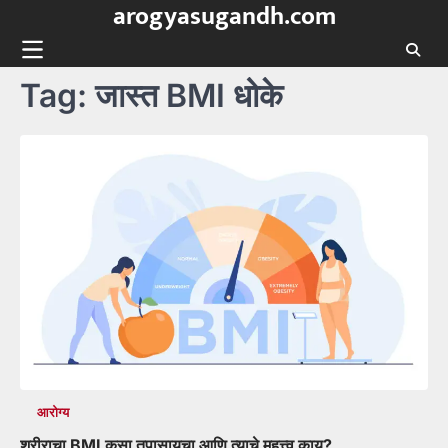
arogyasugandh.com
Skip
to
content
Tag:
जास्त BMI धोके
आरोग्य
शरीराचा BMI कसा तपासायचा आणि त्याचे महत्त्व काय?