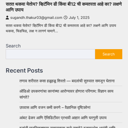
सतत थकवा येतोय? व्हिटॅमिन डी किंवा बी12 ची कमतरता आहे का? लक्षणे
आणि उपाय
sugandh.thakur03@gmail.com
July 1, 2025
सतत थकवा येतोय? व्हिटॅमिन डी किंवा बी12 ची कमतरता आहे का? लक्षणे आणि उपाय
थकवा, चिडचिड, लक्ष न लागणं यामागे…
Search
Search
Recent Posts
तणाव शरीरात कसा हळूहळू शिरतो — बदलांची सुरुवात समजून घेताना
ऑडिओ उपकरणांचा कानांच्या आरोग्यावर होणारा परिणाम: विज्ञान काय
सांगते?
उपवास आणि वजन कमी करणे – वैज्ञानिक दृष्टिकोन!
आंबट ढेकर आणि ऍसिडिटीवर प्रभावी आहार आणि घरगुती उपाय
वृद्धांनी मानसिकदृष्ट्या सकारात्मक कसे राहावे? वृद्धावस्थेत आनंदी आणि