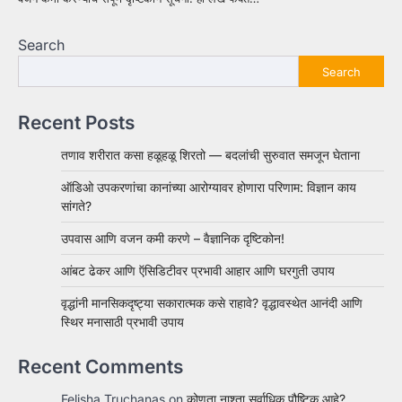
Search
Search
Recent Posts
तणाव शरीरात कसा हळूहळू शिरतो — बदलांची सुरुवात समजून घेताना
ऑडिओ उपकरणांचा कानांच्या आरोग्यावर होणारा परिणाम: विज्ञान काय
सांगते?
उपवास आणि वजन कमी करणे – वैज्ञानिक दृष्टिकोन!
आंबट ढेकर आणि ऍसिडिटीवर प्रभावी आहार आणि घरगुती उपाय
वृद्धांनी मानसिकदृष्ट्या सकारात्मक कसे राहावे? वृद्धावस्थेत आनंदी आणि
स्थिर मनासाठी प्रभावी उपाय
Recent Comments
Felisha Truchanas
on
कोणता नाश्ता सर्वाधिक पौष्टिक आहे?