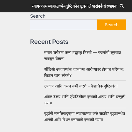
स्वागत
आमच्याबद्दल
ध्येय
दृष्टिकोन
सूचना
लेख
संपर्क
संस्थापक
Search
Search
Recent Posts
तणाव शरीरात कसा हळूहळू शिरतो — बदलांची सुरुवात
समजून घेताना
ऑडिओ उपकरणांचा कानांच्या आरोग्यावर होणारा परिणाम:
विज्ञान काय सांगते?
उपवास आणि वजन कमी करणे – वैज्ञानिक दृष्टिकोन!
आंबट ढेकर आणि ऍसिडिटीवर प्रभावी आहार आणि घरगुती
उपाय
वृद्धांनी मानसिकदृष्ट्या सकारात्मक कसे राहावे? वृद्धावस्थेत
आनंदी आणि स्थिर मनासाठी प्रभावी उपाय