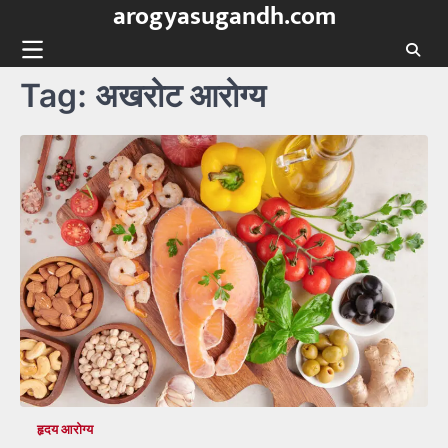
arogyasugandh.com
Skip
to
content
Tag:
अखरोट आरोग्य
हृदय आरोग्य