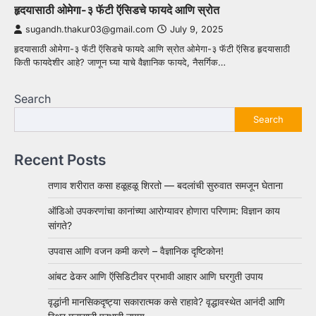
हृदयासाठी ओमेगा-३ फॅटी ऍसिडचे फायदे आणि स्रोत
sugandh.thakur03@gmail.com
July 9, 2025
हृदयासाठी ओमेगा-३ फॅटी ऍसिडचे फायदे आणि स्रोत ओमेगा-३ फॅटी ऍसिड हृदयासाठी
किती फायदेशीर आहे? जाणून घ्या याचे वैज्ञानिक फायदे, नैसर्गिक…
Search
Search
Recent Posts
तणाव शरीरात कसा हळूहळू शिरतो — बदलांची सुरुवात समजून घेताना
ऑडिओ उपकरणांचा कानांच्या आरोग्यावर होणारा परिणाम: विज्ञान काय
सांगते?
उपवास आणि वजन कमी करणे – वैज्ञानिक दृष्टिकोन!
आंबट ढेकर आणि ऍसिडिटीवर प्रभावी आहार आणि घरगुती उपाय
वृद्धांनी मानसिकदृष्ट्या सकारात्मक कसे राहावे? वृद्धावस्थेत आनंदी आणि