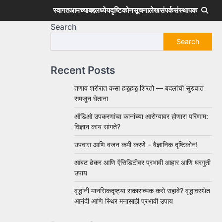
स्वागत
आमच्याबद्दल
ध्येय
दृष्टिकोन
सूचना
लेख
संपर्क
संस्थापक
Search
Search
Recent Posts
तणाव शरीरात कसा हळूहळू शिरतो — बदलांची सुरुवात
समजून घेताना
ऑडिओ उपकरणांचा कानांच्या आरोग्यावर होणारा परिणाम:
विज्ञान काय सांगते?
उपवास आणि वजन कमी करणे – वैज्ञानिक दृष्टिकोन!
आंबट ढेकर आणि ऍसिडिटीवर प्रभावी आहार आणि घरगुती
उपाय
वृद्धांनी मानसिकदृष्ट्या सकारात्मक कसे राहावे? वृद्धावस्थेत
आनंदी आणि स्थिर मनासाठी प्रभावी उपाय