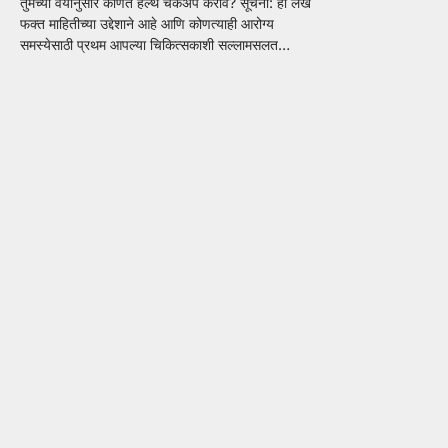
तुमच्या वयानुसार कोणते हेल्थ चेकअप करावे? सूचना: हा लेख
फक्त माहितीच्या उद्देशाने आहे आणि कोणत्याही आरोग्य
समस्येसाठी प्रथम आपल्या चिकित्सकाशी सल्लामसलत…