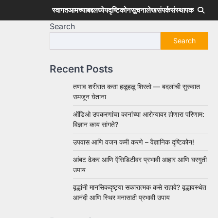
स्वागत
आमच्याबद्दल
ध्येय
दृष्टिकोन
सूचना
लेख
संपर्क
संस्थापक
Search
Search
Recent Posts
तणाव शरीरात कसा हळूहळू शिरतो — बदलांची सुरुवात
समजून घेताना
ऑडिओ उपकरणांचा कानांच्या आरोग्यावर होणारा परिणाम:
विज्ञान काय सांगते?
उपवास आणि वजन कमी करणे – वैज्ञानिक दृष्टिकोन!
आंबट ढेकर आणि ऍसिडिटीवर प्रभावी आहार आणि घरगुती
उपाय
वृद्धांनी मानसिकदृष्ट्या सकारात्मक कसे राहावे? वृद्धावस्थेत
आनंदी आणि स्थिर मनासाठी प्रभावी उपाय